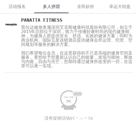
活动报名
多人拼团
全民砍价
幸运大转盘
PANATTA FITNESS
普拉达健身隶属深圳艾克斯健康科技股份有限公司，创立于
2015年总部位于深圳，致力于传播轻奢时尚的现代健身精
神，为健身人群提供安全、舒适、实效的健体方案；同时为
商业机构、国际五星连锁酒店提供健身会所运营、托管、空
间规划等服务的解决方案。
我们希望每位会员，在这里获得的不只是高端的健身空间及
服务，更想给予您重新认识自己的能量，发现与接纳，释放
与内敛，自由与光芒，您期待通过健身所改变的一切，在这
里可以逐一实现。
没有促销活动o(︶︿︶)o