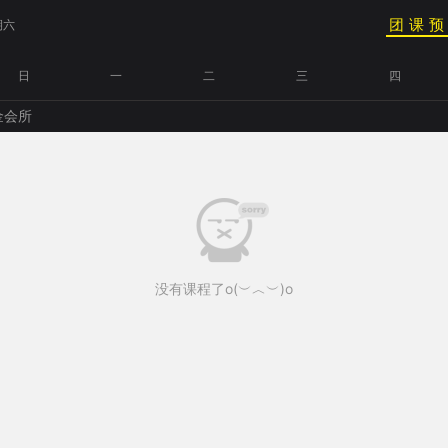
团课
期六
日
一
二
三
四
金会所
没有课程了o(︶︿︶)o