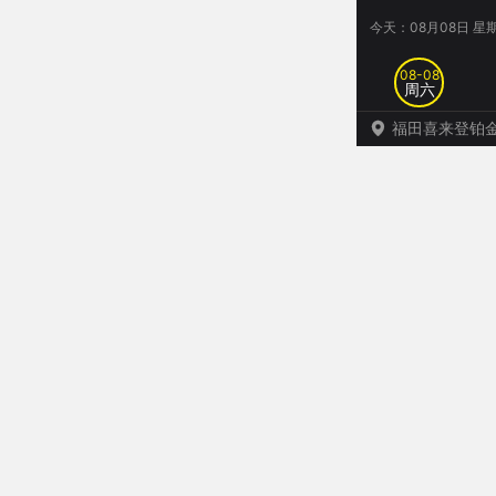
今天：08月08日 星
08-08
08-08
周
周
六
六
福田喜来登铂